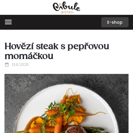
E-shop
Hovězí steak s pepřovou
momáčkou
13.8.2025