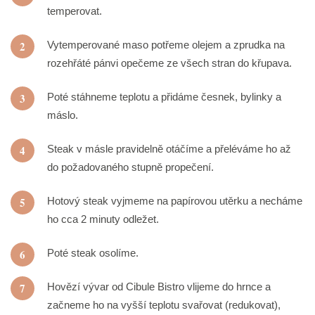
temperovat.
2
Vytemperované maso potřeme olejem a zprudka na
rozehřáté pánvi opečeme ze všech stran do křupava.
3
Poté stáhneme teplotu a přidáme česnek, bylinky a
máslo.
4
Steak v másle pravidelně otáčíme a přeléváme ho až
do požadovaného stupně propečení.
5
Hotový steak vyjmeme na papírovou utěrku a necháme
ho cca 2 minuty odležet.
6
Poté steak osolíme.
7
Hovězí vývar od Cibule Bistro vlijeme do hrnce a
začneme ho na vyšší teplotu svařovat (redukovat),