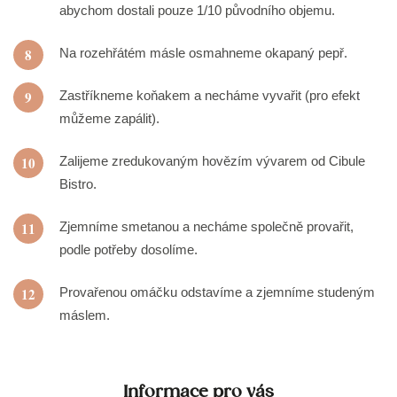
abychom dostali pouze 1/10 původního objemu.
8
Na rozehřátém másle osmahneme okapaný pepř.
9
Zastříkneme koňakem a necháme vyvařit (pro efekt
můžeme zapálit).
10
Zalijeme zredukovaným hovězím vývarem od Cibule
Bistro.
11
Zjemníme smetanou a necháme společně provařit,
podle potřeby dosolíme.
12
Provařenou omáčku odstavíme a zjemníme studeným
máslem.
Informace pro vás