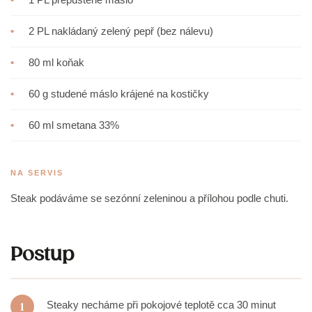
•
2 PL nakládaný zelený pepř (bez nálevu)
•
80 ml koňak
•
60 g studené máslo krájené na kostičky
•
60 ml smetana 33%
NA SERVIS
Steak podáváme se sezónní zeleninou a přílohou podle chuti.
Postup
1
Steaky necháme při pokojové teplotě cca 30 minut