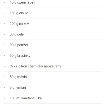
•
40 g uzený špek
•
150 g cibule
•
200 g mrkev
•
90 g celer
•
90 g petržel
•
50 g brusinky
•
½ ks citron chemicky neošetřený
•
50 g máslo
•
5 g tymián
•
100 ml smetana 31%