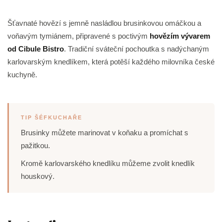
Šťavnaté hovězí s jemně nasládlou brusinkovou omáčkou a
voňavým tymiánem, připravené s poctivým
hovězím vývarem
od Cibule Bistro
. Tradiční sváteční pochoutka s nadýchaným
karlovarským knedlíkem, která potěší každého milovníka české
kuchyně.
TIP ŠÉFKUCHAŘE
Brusinky můžete marinovat v koňaku a promíchat s
pažitkou.
Kromě karlovarského knedlíku můžeme zvolit knedlík
houskový.