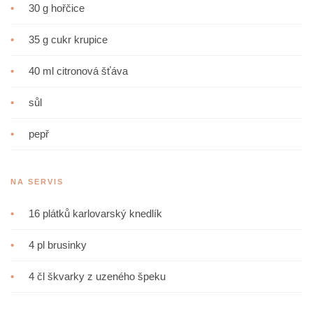
•
30 g hořčice
•
35 g cukr krupice
•
40 ml citronová šťáva
•
sůl
•
pepř
NA SERVIS
•
16 plátků karlovarský knedlík
•
4 pl brusinky
•
4 čl škvarky z uzeného špeku