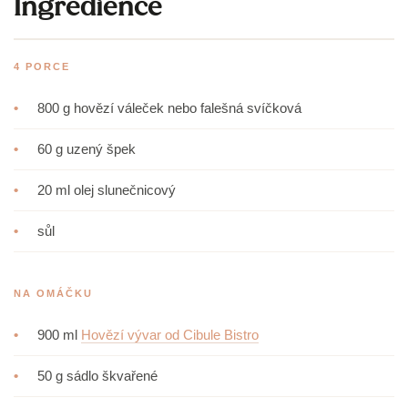
Ingredience
4 PORCE
•
800 g hovězí váleček nebo falešná svíčková
•
60 g uzený špek
•
20 ml olej slunečnicový
•
sůl
NA OMÁČKU
•
900 ml
Hovězí vývar od Cibule Bistro
•
50 g sádlo škvařené