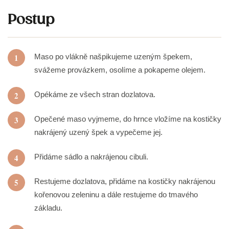
Postup
1
Maso po vlákně našpikujeme uzeným špekem,
svážeme provázkem, osolíme a pokapeme olejem.
2
Opékáme ze všech stran dozlatova.
3
Opečené maso vyjmeme, do hrnce vložíme na kostičky
nakrájený uzený špek a vypečeme jej.
4
Přidáme sádlo a nakrájenou cibuli.
5
Restujeme dozlatova, přidáme na kostičky nakrájenou
kořenovou zeleninu a dále restujeme do tmavého
základu.