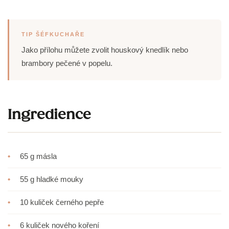
TIP ŠÉFKUCHAŘE
Jako přílohu můžete zvolit houskový knedlík nebo
brambory pečené v popelu.
Ingredience
•
65 g másla
•
55 g hladké mouky
•
10 kuliček černého pepře
•
6 kuliček nového koření