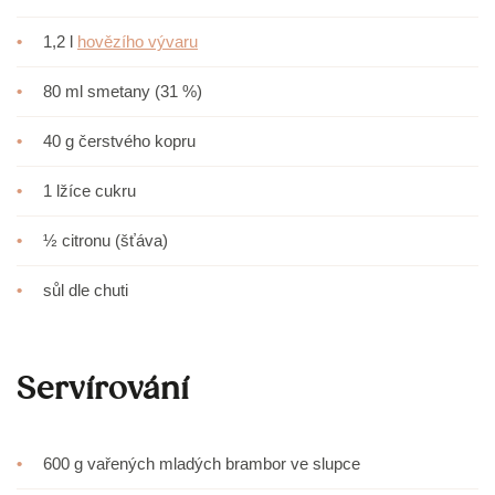
•
1,2 l
hovězího vývaru
•
80 ml smetany (31 %)
•
40 g čerstvého kopru
•
1 lžíce cukru
•
½ citronu (šťáva)
•
sůl dle chuti
Servírování
•
600 g vařených mladých brambor ve slupce