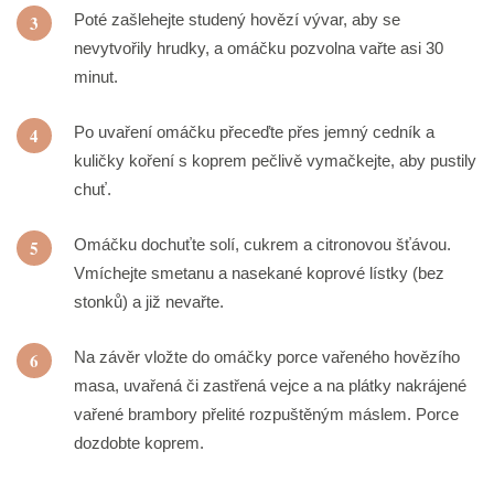
Poté zašlehejte studený hovězí vývar, aby se
3
nevytvořily hrudky, a omáčku pozvolna vařte asi 30
minut.
Po uvaření omáčku přeceďte přes jemný cedník a
4
kuličky koření s koprem pečlivě vymačkejte, aby pustily
chuť.
Omáčku dochuťte solí, cukrem a citronovou šťávou.
5
Vmíchejte smetanu a nasekané koprové lístky (bez
stonků) a již nevařte.
Na závěr vložte do omáčky porce vařeného hovězího
6
masa, uvařená či zastřená vejce a na plátky nakrájené
vařené brambory přelité rozpuštěným máslem. Porce
dozdobte koprem.