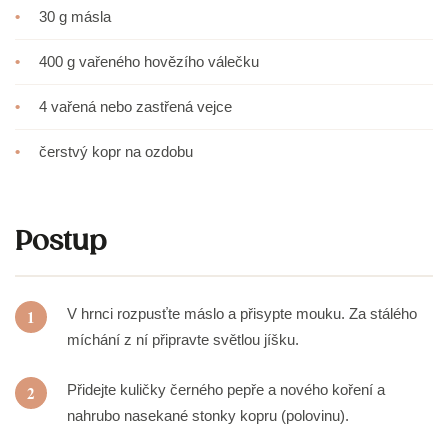
•
30 g másla
•
400 g vařeného hovězího válečku
•
4 vařená nebo zastřená vejce
•
čerstvý kopr na ozdobu
Postup
V hrnci rozpusťte máslo a přisypte mouku. Za stálého
1
míchání z ní připravte světlou jíšku.
Přidejte kuličky černého pepře a nového koření a
2
nahrubo nasekané stonky kopru (polovinu).