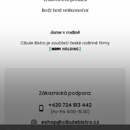
Boží hod velikonoční
Jsme v rodině
Cibule Bistro je součástí české rodinné firmy
Zákaznická podpora:
+420 724 913 442
eshop@cibulebistro.cz