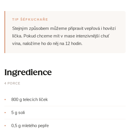
TIP ŠÉFKUCHAŘE
Stejným způsobem můžeme připravit vepřová i hovězí
líčka. Pokud chceme mít v mase intenzivnější chuť
vína, naložíme ho do něj na 12 hodin.
Ingredience
4 PORCE
•
800 g telecích líček
•
5 g soli
•
0,5 g mletého pepře