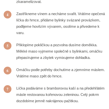
zkaramelizovat.
Zastříkneme vínem a necháme svařit. Vrátíme opečená
4
líčka do hrnce, přidáme bylinky svázané provázkem,
podlijeme hovězím vývarem, osolíme a přivedeme k
varu.
Přiklopíme pokličkou a pozvolna dusíme doměkka.
5
Měkké maso vyjmeme společně s bylinkami, omáčku
přepasírujeme a zbytek vymixujeme dohladka.
Omáčku podle potřeby dochutíme a zjemníme máslem.
6
Vrátíme maso zpět do hrnce.
Líčka podáváme s bramborovou kaší a na předehřátém
7
másle restovanou kořenovou zeleninou. Celý pokrm
dozdobíme jemně nakrájenou pažitkou.