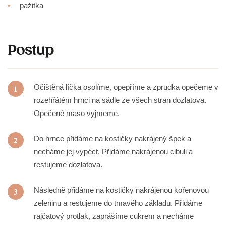
•
pažitka
Postup
Očištěná líčka osolíme, opepříme a zprudka opečeme v
1
rozehřátém hrnci na sádle ze všech stran dozlatova.
Opečené maso vyjmeme.
Do hrnce přidáme na kostičky nakrájený špek a
2
necháme jej vypéct. Přidáme nakrájenou cibuli a
restujeme dozlatova.
Následně přidáme na kostičky nakrájenou kořenovou
3
zeleninu a restujeme do tmavého základu. Přidáme
rajčatový protlak, zaprášíme cukrem a necháme