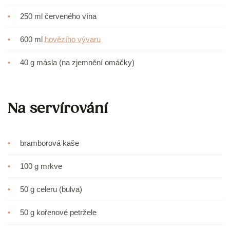
•
250 ml červeného vína
•
600 ml
hovězího vývaru
•
40 g másla (na zjemnění omáčky)
Na servírování
•
bramborová kaše
•
100 g mrkve
•
50 g celeru (bulva)
•
50 g kořenové petržele