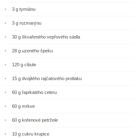
•
3 g tymiánu
•
3 g rozmarýnu
•
30 g škvařeného vepřového sádla
•
28 g uzeného špeku
•
120 g cibule
•
15 g dvojitého rajčatového protlaku
•
60 g řapíkatého celeru
•
60 g mrkve
•
60 g kořenové petržele
•
10 g cukru krupice