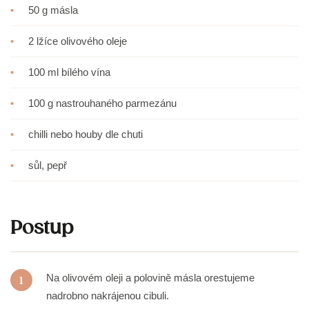
•
50 g másla
•
2 lžíce olivového oleje
•
100 ml bílého vína
•
100 g nastrouhaného parmezánu
•
chilli nebo houby dle chuti
•
sůl, pepř
Postup
Na olivovém oleji a polovině másla orestujeme
1
nadrobno nakrájenou cibuli.