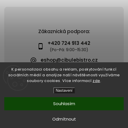
Zákaznická podpora:
+420 724 913 442
eshop@cibulebistro.cz
K personalizaci obsahu a reklam, poskytování funkcí
sociálních médií a analýze naší návštěvnosti využíváme
soubory cookies. Více informací
zde
.
Copyright 2026
Cibule Bistro
. Všechna práva vyhrazena.
Nastavení
Upravit nastavení cookies
Vytvořil
Shoptet
| Design
Shoptak.cz
Souhlasím
Odmítnout