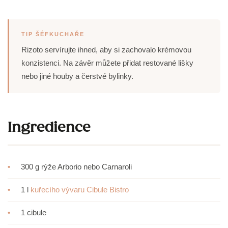
TIP ŠÉFKUCHAŘE
Rizoto servírujte ihned, aby si zachovalo krémovou
konzistenci. Na závěr můžete přidat restované lišky
nebo jiné houby a čerstvé bylinky.
Ingredience
•
300 g rýže Arborio nebo Carnaroli
•
1 l
kuřecího vývaru Cibule Bistro
•
1 cibule