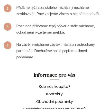
Přidáme rýži a za stálého míchání ji necháme
2
zesklovatět. Poté zalijeme vínem a necháme odpařit.
Postupně přiléváme teplý vývar a stále mícháme,
3
dokud není rýže téměř měkká.
Na závěr vmícháme zbytek másla a nastrouhaný
4
parmezán. Dochutíme solí a pepřem a ihned
podáváme.
Informace pro vás
Kde nás koupíte?
Kontakty
Obchodní podmínky