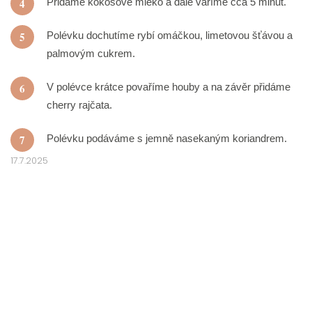
4
Přidáme kokosové mléko a dále vaříme cca 5 minut.
5
Polévku dochutíme rybí omáčkou, limetovou šťávou a
palmovým cukrem.
6
V polévce krátce povaříme houby a na závěr přidáme
cherry rajčata.
7
Polévku podáváme s jemně nasekaným koriandrem.
17.7.2025