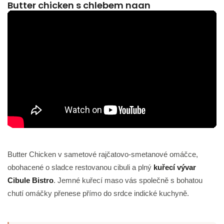
Butter chicken s chlebem naan
Butter Chicken v sametové rajčatovo-smetanové omáčce,
obohacené o sladce restovanou cibuli a plný
kuřecí vývar
Cibule Bistro
. Jemné kuřecí maso vás společně s bohatou
chutí omáčky přenese přímo do srdce indické kuchyně.