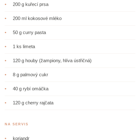
•
200 g kuřecí prsa
•
200 ml kokosové mléko
•
50 g curry pasta
•
1 ks limeta
•
120 g houby (žampiony, hlíva ústřičná)
•
8 g palmový cukr
•
40 g rybí omáčka
•
120 g cherry rajčata
NA SERVIS
•
koriandr