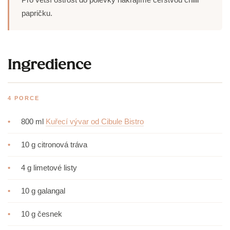
papričku.
Ingredience
4 PORCE
•
800 ml
Kuřecí vývar od Cibule Bistro
•
10 g citronová tráva
•
4 g limetové listy
•
10 g galangal
•
10 g česnek