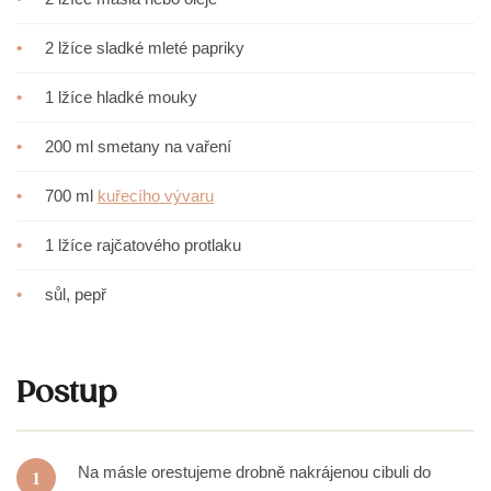
•
2 lžíce sladké mleté papriky
•
1 lžíce hladké mouky
•
200 ml smetany na vaření
•
700 ml
kuřecího vývaru
•
1 lžíce rajčatového protlaku
•
sůl, pepř
Postup
Na másle orestujeme drobně nakrájenou cibuli do
1