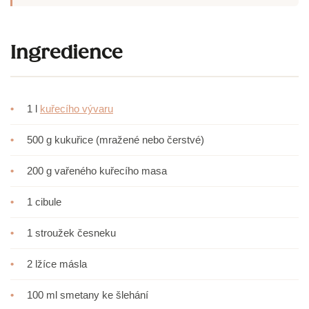
Ingredience
•
1 l
kuřecího vývaru
•
500 g kukuřice (mražené nebo čerstvé)
•
200 g vařeného kuřecího masa
•
1 cibule
•
1 stroužek česneku
•
2 lžíce másla
•
100 ml smetany ke šlehání