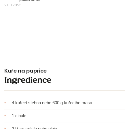
21.10.2025
Kuře na paprice
Ingredience
•
4 kuřecí stehna nebo 600 g kuřecího masa
•
1 cibule
•
2 lžíce másla nebo oleje