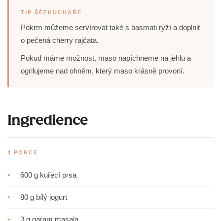
TIP ŠÉFKUCHAŘE
Pokrm můžeme servírovat také s basmati rýží a doplnit
o pečená cherry rajčata.
Pokud máme možnost, maso napíchneme na jehlu a
ogrilujeme nad ohněm, který maso krásně provoní.
Ingredience
4 PORCE
•
600 g kuřecí prsa
•
80 g bílý jogurt
•
3 g garam masala