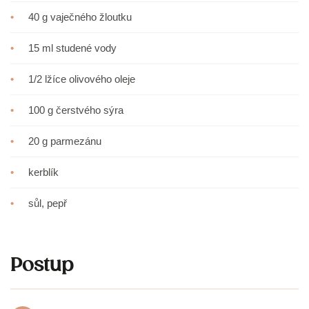
•
40 g vaječného žloutku
•
15 ml studené vody
•
1/2 lžíce olivového oleje
•
100 g čerstvého sýra
•
20 g parmezánu
•
kerblík
•
sůl, pepř
Postup