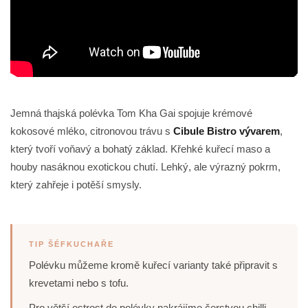
Jemná thajská polévka Tom Kha Gai spojuje krémové
kokosové mléko, citronovou trávu s
Cibule Bistro vývarem
,
který tvoří voňavý a bohatý základ. Křehké kuřecí maso a
houby nasáknou exotickou chutí. Lehký, ale výrazný pokrm,
který zahřeje i potěší smysly.
TIP ŠÉFKUCHAŘE
Polévku můžeme kromě kuřecí varianty také připravit s
krevetami nebo s tofu.
Pro větší ostrost do polévky nakrájíme čerstvou chilli