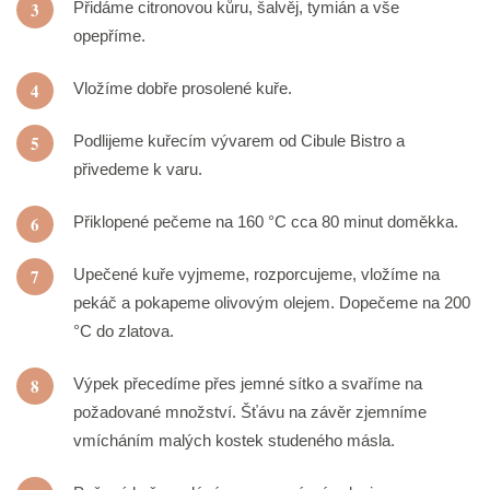
3
Přidáme citronovou kůru, šalvěj, tymián a vše
opepříme.
4
Vložíme dobře prosolené kuře.
5
Podlijeme kuřecím vývarem od Cibule Bistro a
přivedeme k varu.
6
Přiklopené pečeme na 160 °C cca 80 minut doměkka.
7
Upečené kuře vyjmeme, rozporcujeme, vložíme na
pekáč a pokapeme olivovým olejem. Dopečeme na 200
°C do zlatova.
8
Výpek přecedíme přes jemné sítko a svaříme na
požadované množství. Šťávu na závěr zjemníme
vmícháním malých kostek studeného másla.