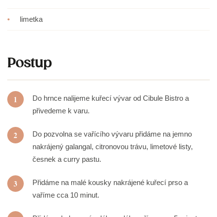
•
limetka
Postup
1
Do hrnce nalijeme kuřecí vývar od Cibule Bistro a
přivedeme k varu.
2
Do pozvolna se vařícího vývaru přidáme na jemno
nakrájený galangal, citronovou trávu, limetové listy,
česnek a curry pastu.
3
Přidáme na malé kousky nakrájené kuřecí prso a
vaříme cca 10 minut.