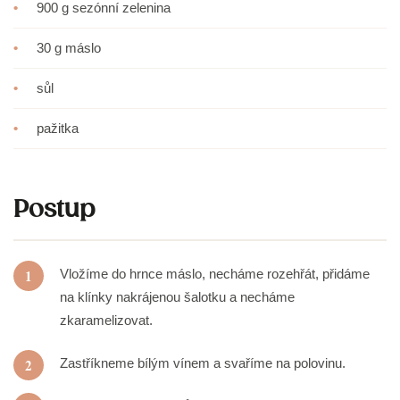
•
900 g sezónní zelenina
•
30 g máslo
•
sůl
•
pažitka
Postup
1
Vložíme do hrnce máslo, necháme rozehřát, přidáme
na klínky nakrájenou šalotku a necháme
zkaramelizovat.
2
Zastříkneme bílým vínem a svaříme na polovinu.