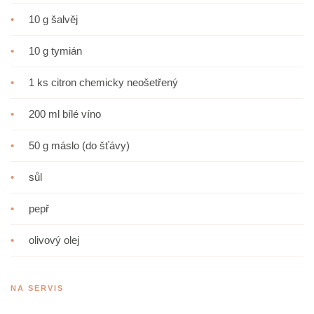
•
10 g šalvěj
•
10 g tymián
•
1 ks citron chemicky neošetřený
•
200 ml bílé víno
•
50 g máslo (do šťávy)
•
sůl
•
pepř
•
olivový olej
NA SERVIS