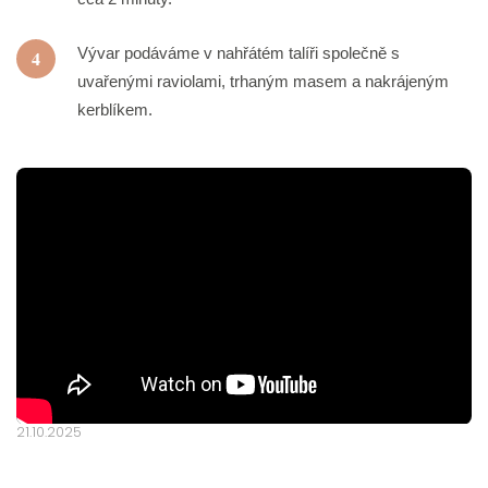
Vývar podáváme v nahřátém talíři společně s
4
uvařenými raviolami, trhaným masem a nakrájeným
kerblíkem.
21.10.2025