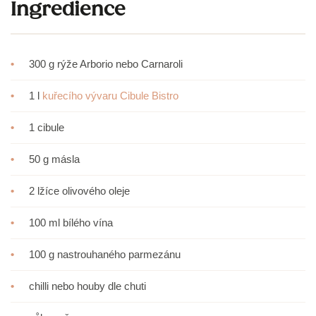
Ingredience
•
300 g rýže Arborio nebo Carnaroli
•
1 l
kuřecího vývaru Cibule Bistro
•
1 cibule
•
50 g másla
•
2 lžíce olivového oleje
•
100 ml bílého vína
•
100 g nastrouhaného parmezánu
•
chilli nebo houby dle chuti