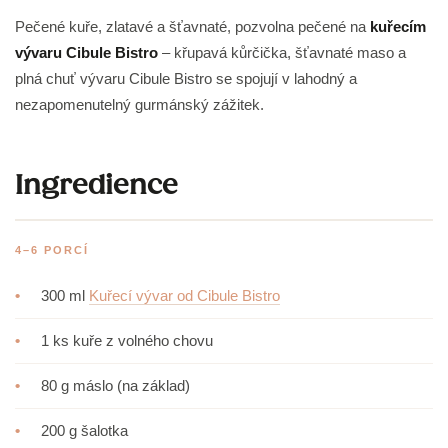
Pečené kuře, zlatavé a šťavnaté, pozvolna pečené na
kuřecím
vývaru Cibule Bistro
– křupavá kůrčička, šťavnaté maso a
plná chuť vývaru Cibule Bistro se spojují v lahodný a
nezapomenutelný gurmánský zážitek.
Ingredience
4–6 PORCÍ
•
300 ml
Kuřecí vývar od Cibule Bistro
•
1 ks kuře z volného chovu
•
80 g máslo (na základ)
•
200 g šalotka