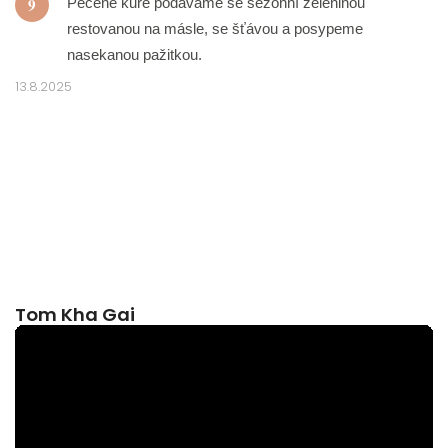
9
Pečené kuře podáváme se sezónní zeleninou
restovanou na másle, se šťávou a posypeme
nasekanou pažitkou.
13.8.2025
Tom Kha Gai