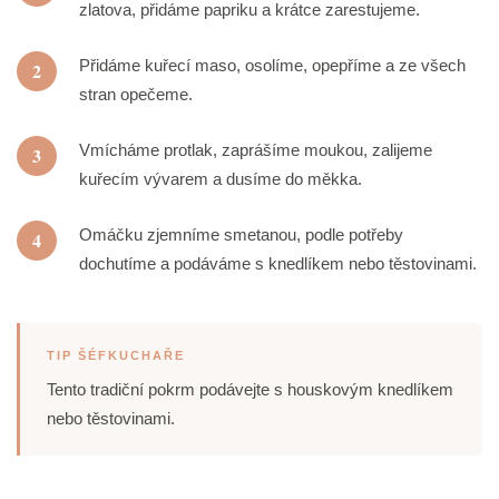
zlatova, přidáme papriku a krátce zarestujeme.
Přidáme kuřecí maso, osolíme, opepříme a ze všech
2
stran opečeme.
Vmícháme protlak, zaprášíme moukou, zalijeme
3
kuřecím vývarem a dusíme do měkka.
Omáčku zjemníme smetanou, podle potřeby
4
dochutíme a podáváme s knedlíkem nebo těstovinami.
TIP ŠÉFKUCHAŘE
Tento tradiční pokrm podávejte s houskovým knedlíkem
nebo těstovinami.