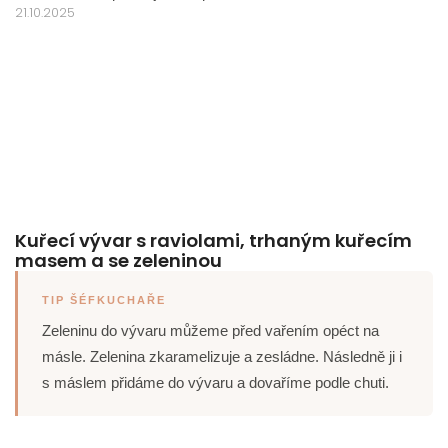
21.10.2025
Kuřecí vývar s raviolami, trhaným kuřecím
masem a se zeleninou
TIP ŠÉFKUCHAŘE
Zeleninu do vývaru můžeme před vařením opéct na
másle. Zelenina zkaramelizuje a zesládne. Následně ji i
s máslem přidáme do vývaru a dovaříme podle chuti.