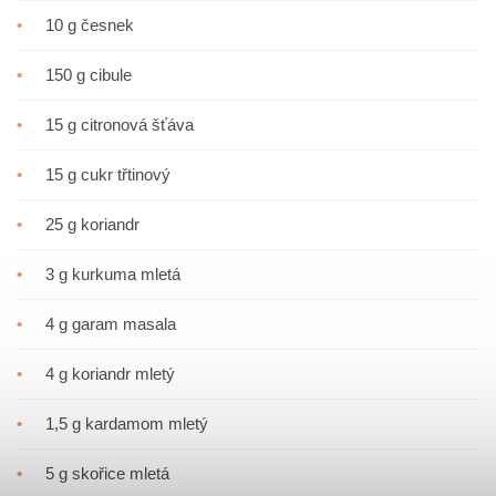
•
10 g česnek
•
150 g cibule
•
15 g citronová šťáva
•
15 g cukr třtinový
•
25 g koriandr
•
3 g kurkuma mletá
•
4 g garam masala
•
4 g koriandr mletý
•
1,5 g kardamom mletý
•
5 g skořice mletá