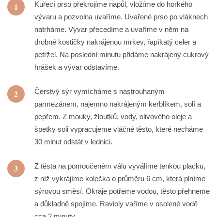
Kuřecí prso překrojíme napůl, vložíme do horkého
1
vývaru a pozvolna uvaříme. Uvařené prso po vláknech
natrháme. Vývar přecedíme a uvaříme v něm na
drobné kostičky nakrájenou mrkev, řapíkatý celer a
petržel. Na poslední minutu přidáme nakrájený cukrový
hrášek a vývar odstavíme.
Čerstvý sýr vymícháme s nastrouhaným
2
parmezánem, najemno nakrájeným kerblíkem, solí a
pepřem. Z mouky, žloutků, vody, olivového oleje a
špetky soli vypracujeme vláčné těsto, které necháme
30 minut odstát v lednici.
Z těsta na pomoučeném válu vyválíme tenkou placku,
3
z níž vykrájíme kolečka o průměru 6 cm, která plníme
sýrovou směsí. Okraje potřeme vodou, těsto přehneme
a důkladně spojíme. Ravioly vaříme v osolené vodě
cca 2 minuty.