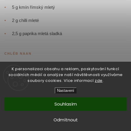
•
5 g kmín římský mletý
•
2 g chilli mleté
•
2,5 g paprika mletá sladká
CHLÉB NAAN
•
250 g hladká mouka
K personalizaci obsahu a reklam, poskytování funkcí
sociálních médií a analýze naší návštěvnosti využíváme
•
75 g vlažná voda
soubory cookies. Více informací
zde
.
Nastavení
•
12 g droždí
Souhlasím
•
5 g cukr krupice
Odmítnout
•
5 g kypřicí prášek