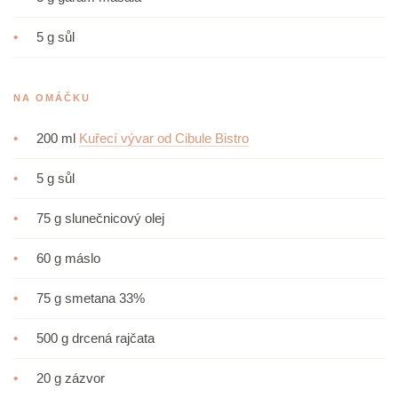
•
5 g sůl
NA OMÁČKU
•
200 ml
Kuřecí vývar od Cibule Bistro
•
5 g sůl
•
75 g slunečnicový olej
•
60 g máslo
•
75 g smetana 33%
•
500 g drcená rajčata
•
20 g zázvor