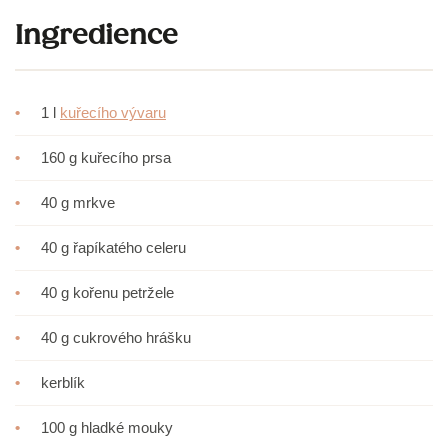
Ingredience
•
1 l
kuřecího vývaru
•
160 g kuřecího prsa
•
40 g mrkve
•
40 g řapíkatého celeru
•
40 g kořenu petržele
•
40 g cukrového hrášku
•
kerblík
•
100 g hladké mouky