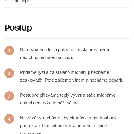
•
sůl, pepř
Postup
Na olivovém oleji a polovině másla orestujeme
1
nadrobno nakrájenou cibuli.
Přidáme rýži a za stálého míchání ji necháme
2
zesklovatět. Poté zalijeme vínem a necháme odpařit.
Postupně přiléváme teplý vývar a stále mícháme,
3
dokud není rýže téměř měkká.
Na závěr vmícháme zbytek másla a nastrouhaný
4
parmezán. Dochutíme solí a pepřem a ihned
podáváme.