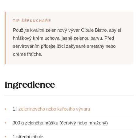
TIP ŠÉFKUCHAŘE
Použijte kvalitní zeleninový vývar Cibule Bistro, aby si
hráškový krém uchoval jasně zelenou barvu. Před
servírováním přidejte lžíci zakysané smetany nebo
crème fraîche.
Ingredience
•
1 l
zeleninového nebo kuřecího vývaru
•
300 g zeleného hrášku (čerstvý nebo mražený)
•
1 střední cibule