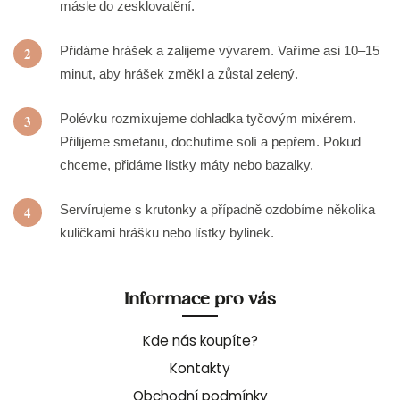
másle do zesklovatění.
Přidáme hrášek a zalijeme vývarem. Vaříme asi 10–15
2
minut, aby hrášek změkl a zůstal zelený.
Polévku rozmixujeme dohladka tyčovým mixérem.
3
Přilijeme smetanu, dochutíme solí a pepřem. Pokud
chceme, přidáme lístky máty nebo bazalky.
Servírujeme s krutonky a případně ozdobíme několika
4
kuličkami hrášku nebo lístky bylinek.
Informace pro vás
Kde nás koupíte?
Kontakty
Obchodní podmínky