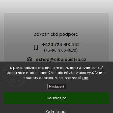
Zákaznická podpora:
+420 724 913 442
eshop@cibulebistro.cz
K personalizaci obsahu a reklam, poskytování funkcí
sociálních médií a analýze naší návštěvnosti využíváme
soubory cookies. Více informací
zde
.
Copyright 2026
Cibule Bistro
. Všechna práva vyhrazena.
Nastavení
Upravit nastavení cookies
Vytvořil
Shoptet
| Design
Shoptak.cz
Souhlasím
Odmítnout