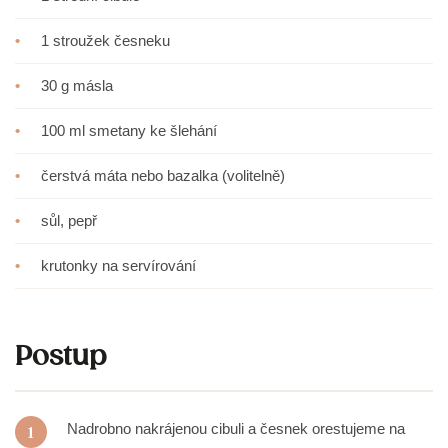
•
1 stroužek česneku
•
30 g másla
•
100 ml smetany ke šlehání
•
čerstvá máta nebo bazalka (volitelně)
•
sůl, pepř
•
krutonky na servírování
Postup
Nadrobno nakrájenou cibuli a česnek orestujeme na
1